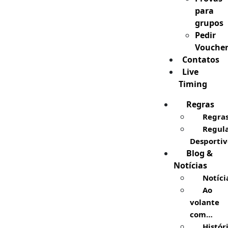
para
grupos
Pedir
Vouche
Contatos
Live
Timing
Regras
Regra
Regul
Desportiv
Blog &
Notícias
Notíci
Ao
volante
com…
Histór