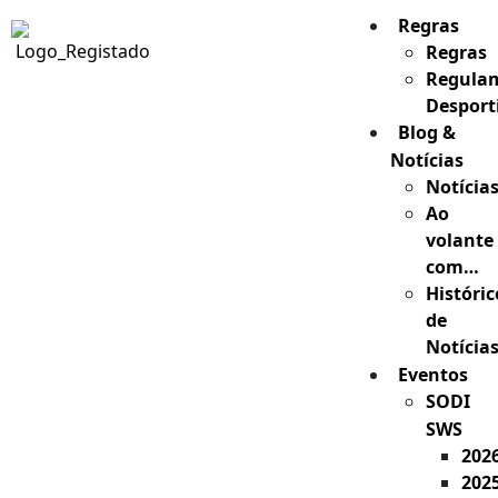
Regras
Regras
Regula
Desport
Blog &
Notícias
Notícia
Ao
volante
com…
Históric
de
Notícia
Eventos
SODI
SWS
202
202