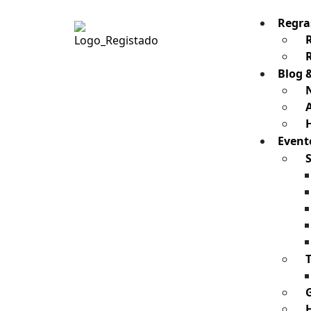
Regra
Blog 
H
Event