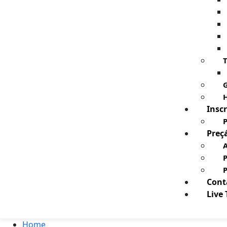
T
G
H
Inscr
P
Preç
A
Cont
Live
Home