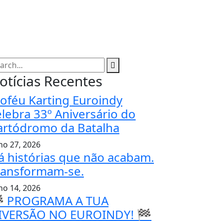
otícias Recentes
roféu Karting Euroindy
elebra 33º Aniversário do
artódromo da Batalha
lho 27, 2026
á histórias que não acabam.
ransformam-se.
lho 14, 2026
 PROGRAMA A TUA
IVERSÃO NO EUROINDY! 🏁