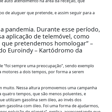
e auto atendimento na área da receção, que
po de aluguer que pretende, e assim seguir para a
 da pandemia. Durante esse período,
a aplicação de telemóvel, como
co, que pretendemos homologar” –
do Euroindy – Kartódromo da
ade “foi sempre uma preocupação”, sendo exemplo
ra motores a dois tempos, por forma a serem
am muito. Nessa altura promovemos uma campanha
a quatro tempos, que são menos poluentes, e
 utilizam gasolina sem óleo, ao invés dos
izam gasolina com óleo. Foi uma forma de ajudarmos,
or poluição do planeta”, explica, acrescentando que