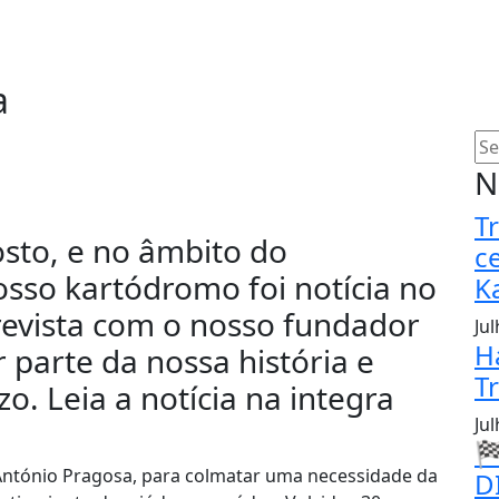
a
N
T
sto, e no âmbito do
c
osso kartódromo foi notícia no
K
trevista com o nosso fundador
Ju
H
r parte da nossa história e
T
o. Leia a notícia na integra
Ju

António Pragosa, para colmatar uma necessidade da
D