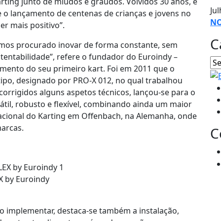
rting junto de miúdos e graúdos. Volvidos 30 anos, e
Jul
e o lançamento de centenas de crianças e jovens no
NO
r mais positivo”.
C
mos procurado inovar de forma constante, sem
ntabilidade”, refere o fundador do Euroindy –
mento do seu primeiro kart. Foi em 2011 que o
ipo, designado por PRO-X 012, no qual trabalhou
 corrigidos alguns aspetos técnicos, lançou-se para o
átil, robusto e flexível, combinando ainda um maior
nacional do Karting em Offenbach, na Alemanha, onde
marcas.
C
EX by Euroindy
o implementar, destaca-se também a instalação,