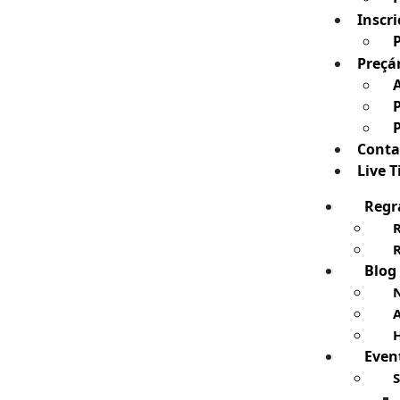
Inscri
Preçá
Conta
Live 
Regr
Blog
N
H
Even