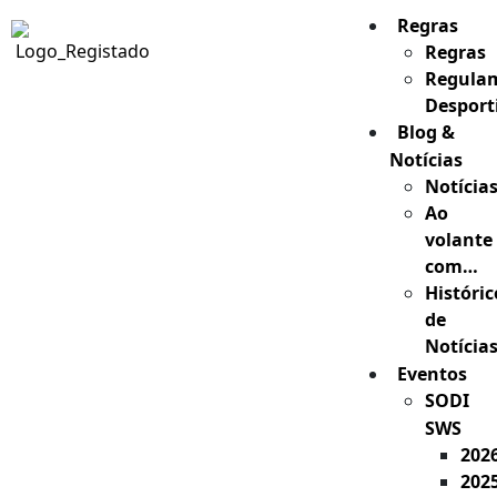
Regras
Regras
Regula
Desport
Blog &
Notícias
Notícia
Ao
volante
com…
Históric
de
Notícia
Eventos
SODI
SWS
202
202