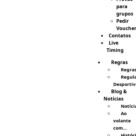
para
grupos
Pedir
Vouche
Contatos
Live
Timing
Regras
Regra
Regul
Desportiv
Blog &
Notícias
Notíci
Ao
volante
com…
Histór