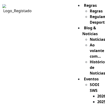
Regras
Regras
Regula
Desport
Blog &
Notícias
Notícia
Ao
volante
com…
Históric
de
Notícia
Eventos
SODI
SWS
202
202