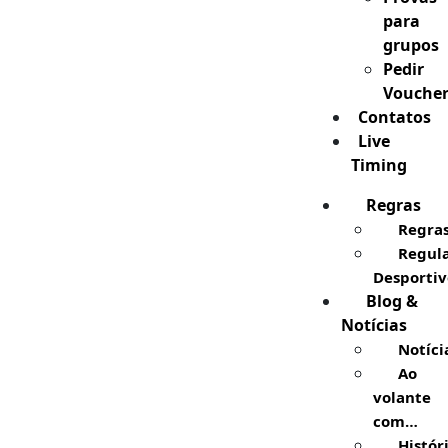
para
grupos
Pedir
Vouche
Contatos
Live
Timing
Regras
Regra
Regul
Desportiv
Blog &
Notícias
Notíci
Ao
volante
com…
Histór