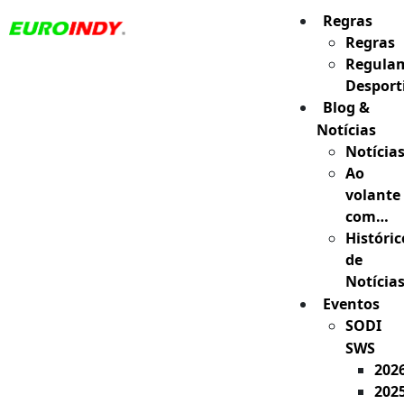
Regras
Regras
Regula
Desport
Blog &
Notícias
Notícia
Ao
volante
com…
Históric
de
Notícia
Eventos
SODI
SWS
202
202