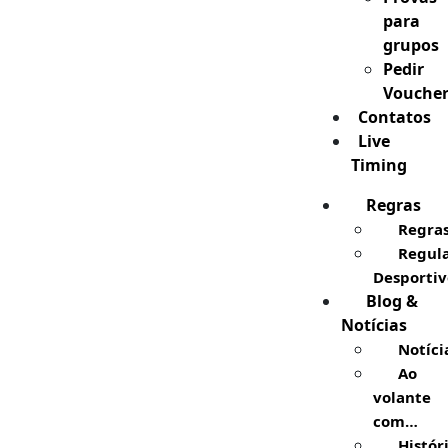
para
grupos
Pedir
Vouche
Contatos
Live
Timing
Regras
Regra
Regul
Desportiv
Blog &
Notícias
Notíci
Ao
volante
com…
Histór