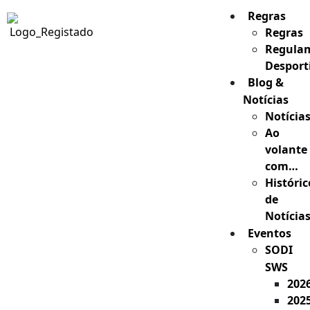
Regras
Regras
Regula
Desport
Blog &
Notícias
Notícia
Ao
volante
com…
Históric
de
Notícia
Eventos
SODI
SWS
202
202