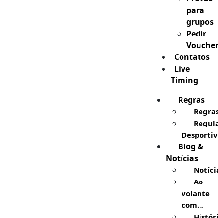
para
grupos
Pedir
Vouche
Contatos
Live
Timing
Regras
Regra
Regul
Desportiv
Blog &
Notícias
Notíci
Ao
volante
com…
Histór