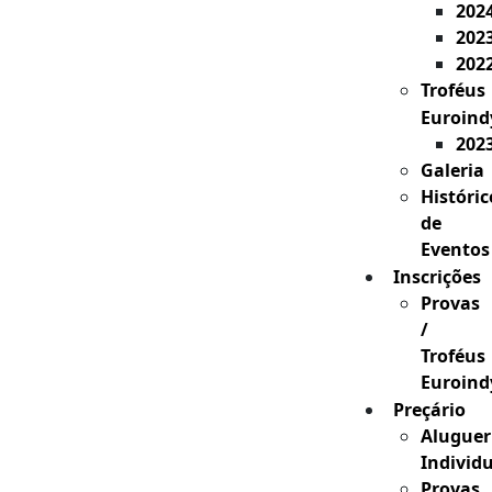
202
202
202
Troféus
Euroind
202
Galeria
Históric
de
Eventos
Inscrições
Provas
/
Troféus
Euroind
Preçário
Aluguer
Individ
Provas