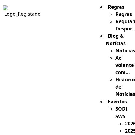
Regras
Regras
Regula
Desport
Blog &
Notícias
Notícia
Ao
volante
com…
Históric
de
Notícia
Eventos
SODI
SWS
202
202