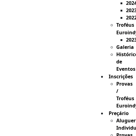
202
202
202
Troféus
Euroind
202
Galeria
Históric
de
Eventos
Inscrições
Provas
/
Troféus
Euroind
Preçário
Aluguer
Individ
Provas