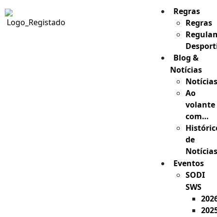
Regras
Regras
Regula
Desport
Blog &
Notícias
Notícia
Ao
volante
com…
Históric
de
Notícia
Eventos
SODI
SWS
202
202