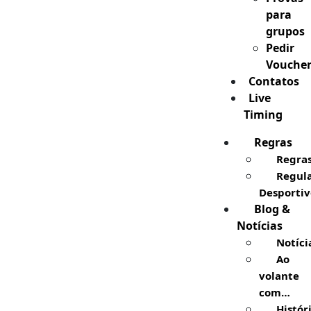
para
grupos
Pedir
Vouche
Contatos
Live
Timing
Regras
Regra
Regul
Desportiv
Blog &
Notícias
Notíci
Ao
volante
com…
Histór