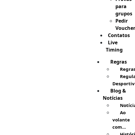
para
grupos
Pedir
Vouche
Contatos
Live
Timing
Regras
Regra
Regul
Desportiv
Blog &
Notícias
Notíci
Ao
volante
com…
Histór