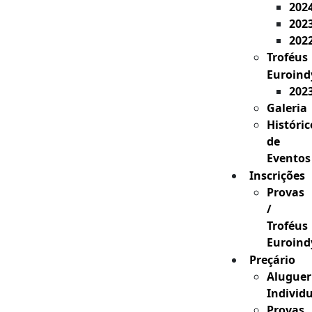
202
202
202
Troféus
Euroind
202
Galeria
Históric
de
Eventos
Inscrições
Provas
/
Troféus
Euroind
Preçário
Aluguer
Individ
Provas