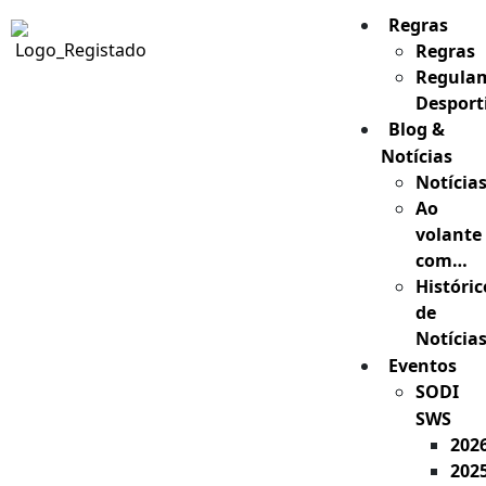
Regras
Regras
Regula
Desport
Blog &
Notícias
Notícia
Ao
volante
com…
Históric
de
Notícia
Eventos
SODI
SWS
202
202