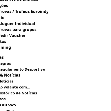
ções
Provas / Troféus Euroindy
rio
Aluguer Individual
Provas para grupos
Pedir Voucher
tos
Timing
as
Regras
Regulamento Desportivo
 & Notícias
otícias
Ao volante com…
istórico de Notícias
tos
SODI SWS
2026