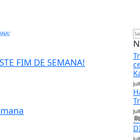
N
T
STE FIM DE SEMANA!
c
K
Ju
H
T
Semana
Ju

D
Jul