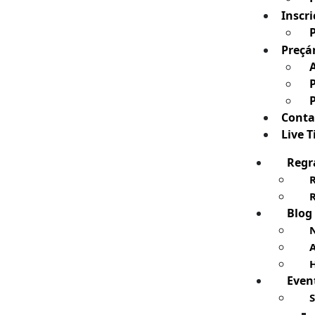
Inscri
Preçá
Conta
Live 
Regr
Blog
N
H
Even