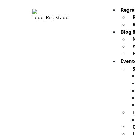
Regra
Blog 
H
Event