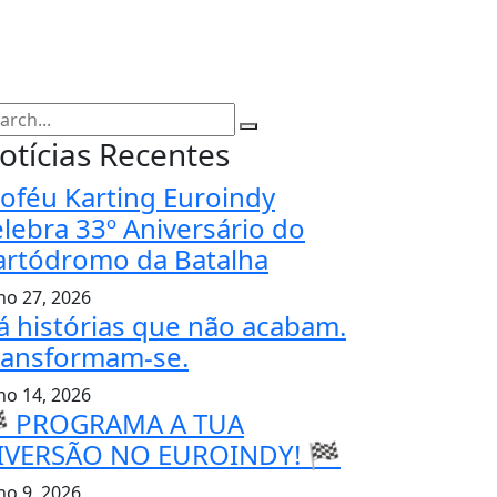
otícias Recentes
roféu Karting Euroindy
elebra 33º Aniversário do
artódromo da Batalha
lho 27, 2026
á histórias que não acabam.
ransformam-se.
lho 14, 2026
 PROGRAMA A TUA
IVERSÃO NO EUROINDY! 🏁
ho 9, 2026