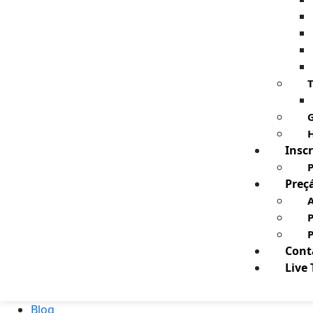
T
G
H
Inscr
P
Preç
A
Cont
Live
Blog