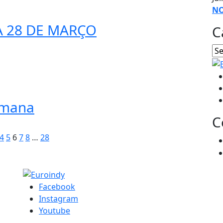
NO
PA 28 DE MARÇO
C
emana
C
4
5
6
7
8
…
28
Facebook
Instagram
Youtube