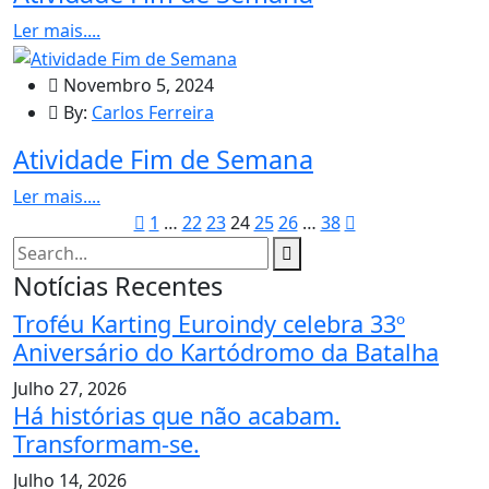
Ler mais....
Novembro 5, 2024
By:
Carlos Ferreira
Atividade Fim de Semana
Ler mais....
1
…
22
23
24
25
26
…
38
Notícias Recentes
Troféu Karting Euroindy celebra 33º
Aniversário do Kartódromo da Batalha
Julho 27, 2026
Há histórias que não acabam.
Transformam-se.
Julho 14, 2026