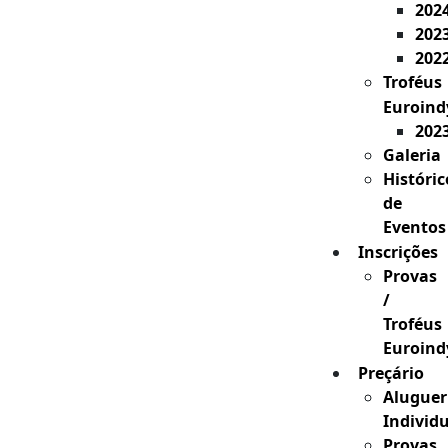
202
202
202
Troféus
Euroind
202
Galeria
Históric
de
Eventos
Inscrições
Provas
/
Troféus
Euroind
Preçário
Aluguer
Individ
Provas