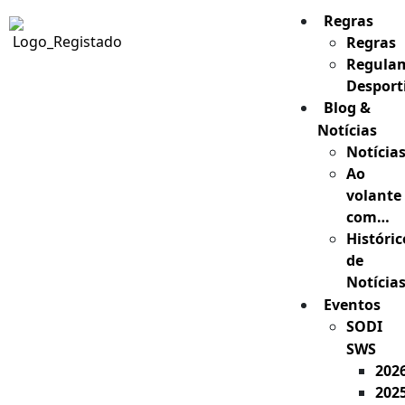
Regras
Regras
Regula
Desport
Blog &
Notícias
Notícia
Ao
volante
com…
Históric
de
Notícia
Eventos
SODI
SWS
202
202