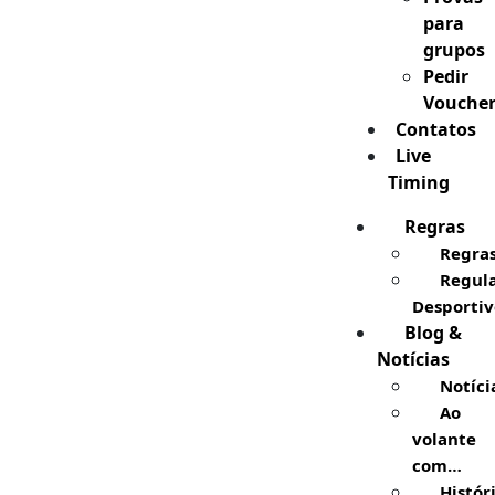
para
grupos
Pedir
Vouche
Contatos
Live
Timing
Regras
Regra
Regul
Desportiv
Blog &
Notícias
Notíci
Ao
volante
com…
Histór