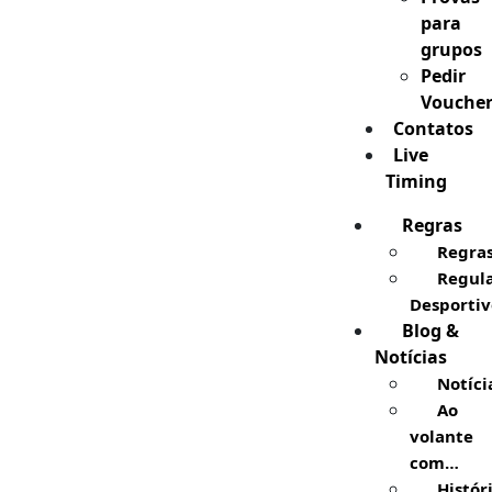
para
grupos
Pedir
Vouche
Contatos
Live
Timing
Regras
Regra
Regul
Desportiv
Blog &
Notícias
Notíci
Ao
volante
com…
Histór