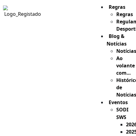
Regras
Regras
Regula
Desport
Blog &
Notícias
Notícia
Ao
volante
com…
Históric
de
Notícia
Eventos
SODI
SWS
202
202