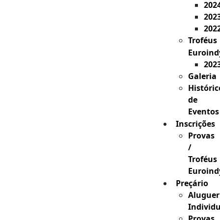
202
202
202
Troféus
Euroind
202
Galeria
Históric
de
Eventos
Inscrições
Provas
/
Troféus
Euroind
Preçário
Aluguer
Individ
Provas