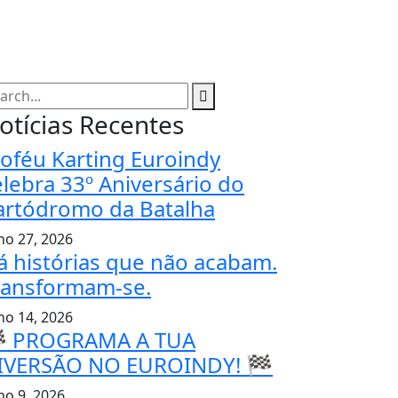
otícias Recentes
roféu Karting Euroindy
elebra 33º Aniversário do
artódromo da Batalha
lho 27, 2026
á histórias que não acabam.
ransformam-se.
lho 14, 2026
 PROGRAMA A TUA
IVERSÃO NO EUROINDY! 🏁
ho 9, 2026