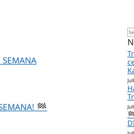
N
T
E SEMANA
c
K
Ju
H
T
 SEMANA! 🏁
Ju

D
Jul