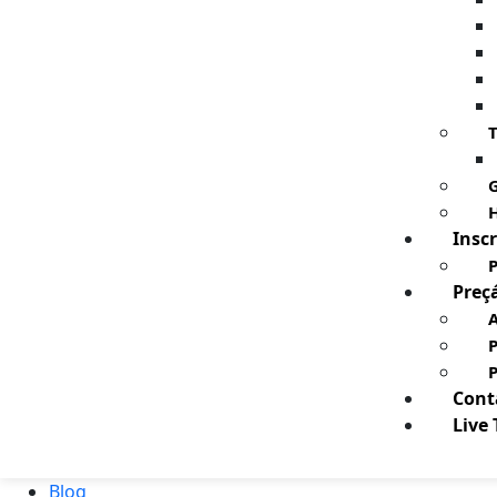
T
G
H
Inscr
P
Preç
A
Cont
Live
Blog