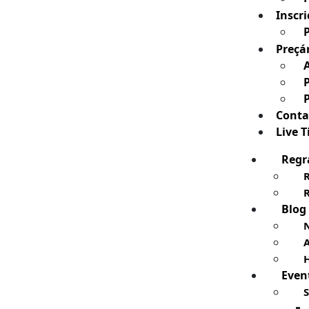
Inscri
Preçá
Conta
Live 
Regr
Blog
N
H
Even