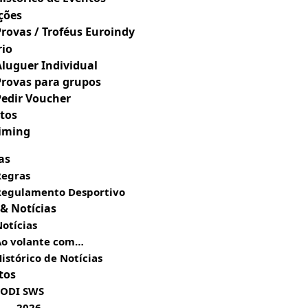
ções
Provas / Troféus Euroindy
rio
Aluguer Individual
Provas para grupos
Pedir Voucher
tos
Timing
as
Regras
Regulamento Desportivo
 & Notícias
otícias
Ao volante com…
istórico de Notícias
tos
SODI SWS
2026