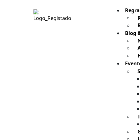
Regra
Blog 
H
Event