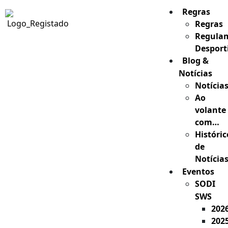
Regras
Regras
Regula
Desport
Blog &
Notícias
Notícia
Ao
volante
com…
Históric
de
Notícia
Eventos
SODI
SWS
202
202