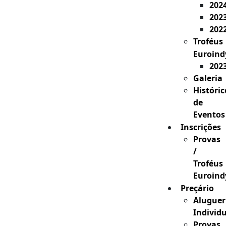
202
202
202
Troféus
Euroind
202
Galeria
Históric
de
Eventos
Inscrições
Provas
/
Troféus
Euroind
Preçário
Aluguer
Individ
Provas