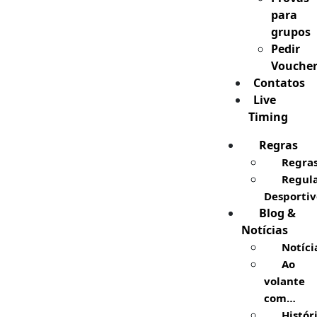
para
grupos
Pedir
Vouche
Contatos
Live
Timing
Regras
Regra
Regul
Desportiv
Blog &
Notícias
Notíci
Ao
volante
com…
Histór