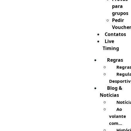
para
grupos
Pedir
Vouche
Contatos
Live
Timing
Regras
Regra
Regul
Desportiv
Blog &
Notícias
Notíci
Ao
volante
com…
Histór