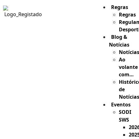
Regras
Regras
Regula
Desport
Blog &
Notícias
Notícia
Ao
volante
com…
Históric
de
Notícia
Eventos
SODI
SWS
202
202