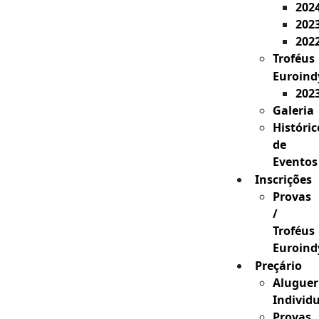
202
202
202
Troféus
Euroind
202
Galeria
Históric
de
Eventos
Inscrições
Provas
/
Troféus
Euroind
Preçário
Aluguer
Individ
Provas