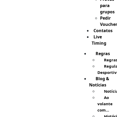
para
grupos
Pedir
Vouche
Contatos
Live
Timing
Regras
Regra
Regul
Desportiv
Blog &
Notícias
Notíci
Ao
volante
com…
Histór