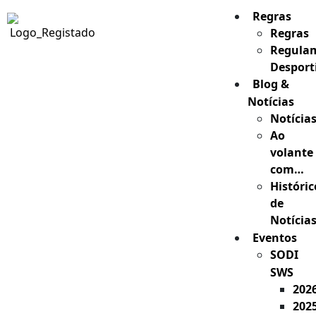
Regras
Regras
Regula
Desport
Blog &
Notícias
Notícia
Ao
volante
com…
Históric
de
Notícia
Eventos
SODI
SWS
202
202