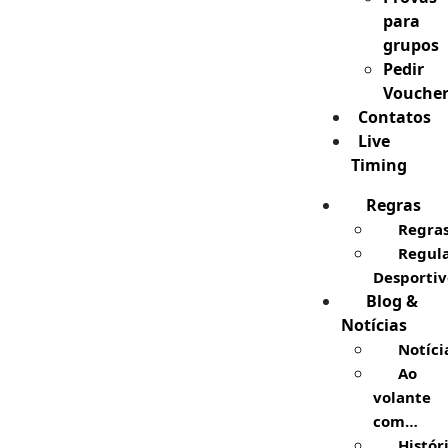
para
grupos
Pedir
Vouche
Contatos
Live
Timing
Regras
Regra
Regul
Desportiv
Blog &
Notícias
Notíci
Ao
volante
com…
Histór