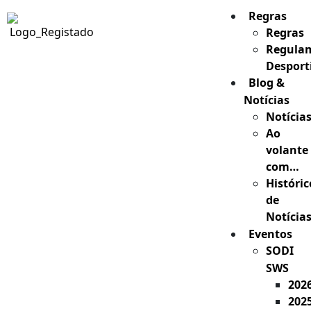
Regras
Regras
Regula
Desport
Blog &
Notícias
Notícia
Ao
volante
com…
Históric
de
Notícia
Eventos
SODI
SWS
202
202