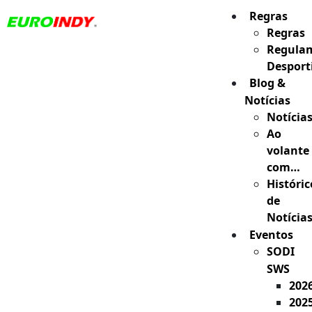
Regras
Regras
Regula
Desport
Blog &
Notícias
Notícia
Ao
volante
com…
Históric
de
Notícia
Eventos
SODI
SWS
202
202