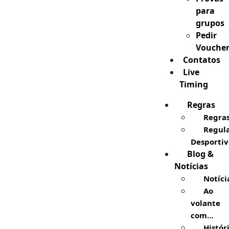
para
grupos
Pedir
Vouche
Contatos
Live
Timing
Regras
Regra
Regul
Desportiv
Blog &
Notícias
Notíci
Ao
volante
com…
Histór