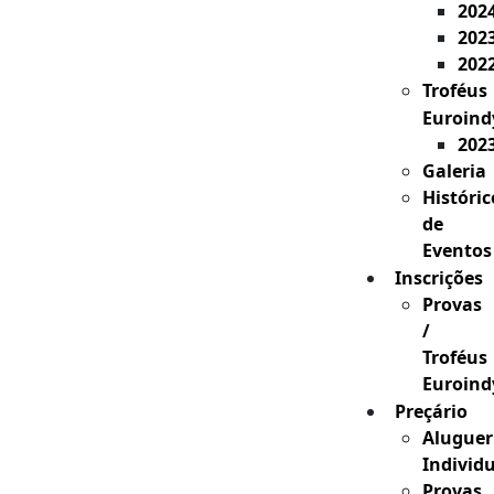
202
202
202
Troféus
Euroind
202
Galeria
Históric
de
Eventos
Inscrições
Provas
/
Troféus
Euroind
Preçário
Aluguer
Individ
Provas