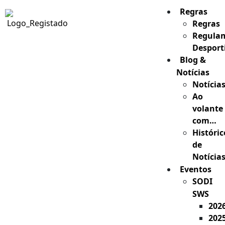
Regras
Regras
Regula
Desport
Blog &
Notícias
Notícia
Ao
volante
com…
Históric
de
Notícia
Eventos
SODI
SWS
202
202