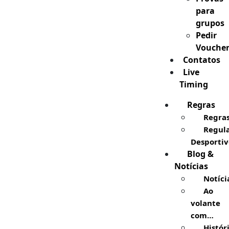
para
grupos
Pedir
Vouche
Contatos
Live
Timing
Regras
Regra
Regul
Desportiv
Blog &
Notícias
Notíci
Ao
volante
com…
Histór