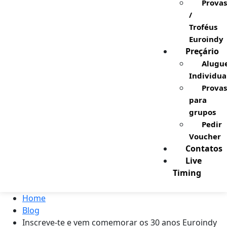
Provas
/
Troféus
Euroindy
Preçário
Alugu
Individua
Provas
para
grupos
Pedir
Voucher
Contatos
Live
Timing
Home
Blog
Inscreve-te e vem comemorar os 30 anos Euroindy