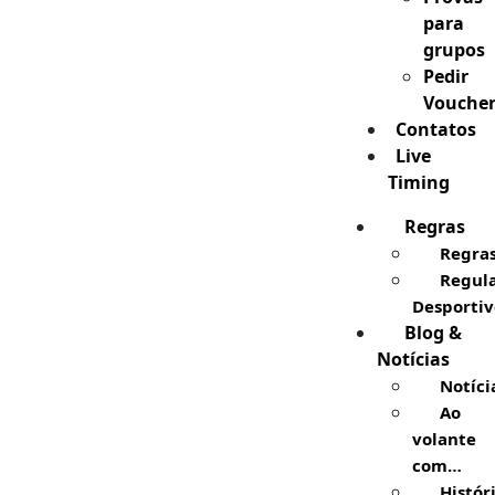
para
grupos
Pedir
Vouche
Contatos
Live
Timing
Regras
Regra
Regul
Desportiv
Blog &
Notícias
Notíci
Ao
volante
com…
Histór