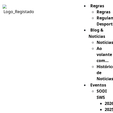
Regras
Regras
Regula
Desport
Blog &
Notícias
Notícia
Ao
volante
com…
Históric
de
Notícia
Eventos
SODI
SWS
202
202