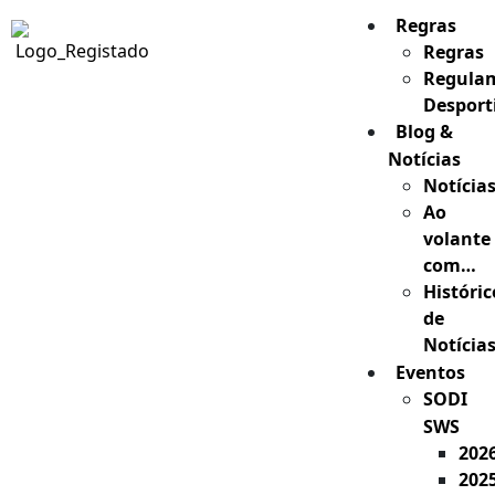
Regras
Regras
Regula
Desport
Blog &
Notícias
Notícia
Ao
volante
com…
Históric
de
Notícia
Eventos
SODI
SWS
202
202