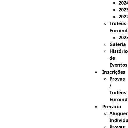
202
202
202
Troféus
Euroind
202
Galeria
Históric
de
Eventos
Inscrições
Provas
/
Troféus
Euroind
Preçário
Aluguer
Individ
Provas