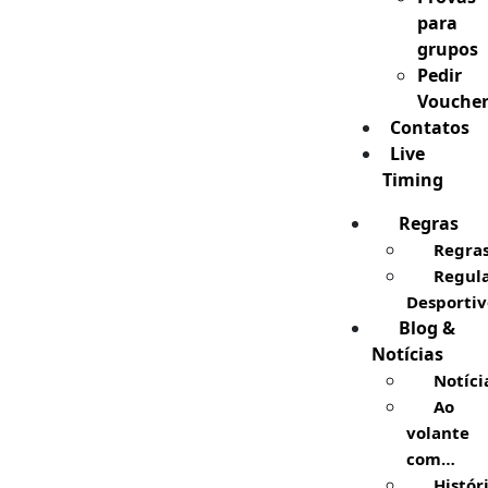
para
grupos
Pedir
Vouche
Contatos
Live
Timing
Regras
Regra
Regul
Desportiv
Blog &
Notícias
Notíci
Ao
volante
com…
Histór