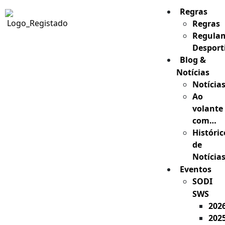
Regras
Regras
Regula
Desport
Blog &
Notícias
Notícia
Ao
volante
com…
Históric
de
Notícia
Eventos
SODI
SWS
202
202