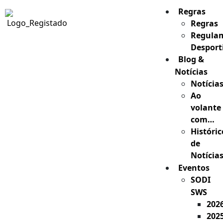
Regras
Regras
Regula
Desport
Blog &
Notícias
Notícia
Ao
volante
com…
Históric
de
Notícia
Eventos
SODI
SWS
202
202