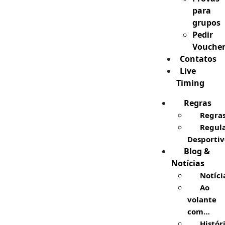
para
grupos
Pedir
Vouche
Contatos
Live
Timing
Regras
Regra
Regul
Desportiv
Blog &
Notícias
Notíci
Ao
volante
com…
Histór