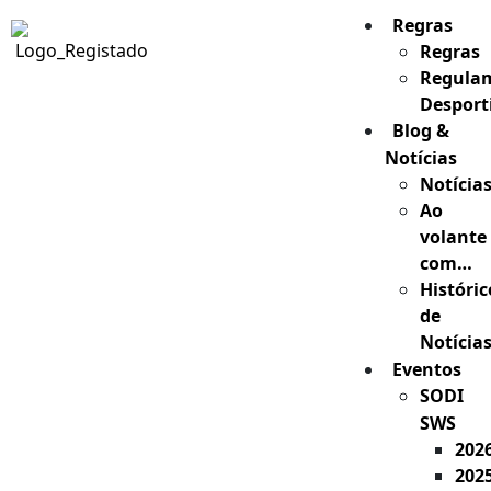
Regras
Regras
Regula
Desport
Blog &
Notícias
Notícia
Ao
volante
com…
Históric
de
Notícia
Eventos
SODI
SWS
202
202