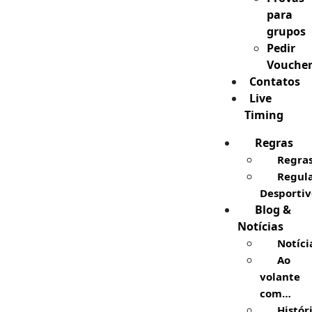
para
grupos
Pedir
Vouche
Contatos
Live
Timing
Regras
Regra
Regul
Desportiv
Blog &
Notícias
Notíci
Ao
volante
com…
Histór