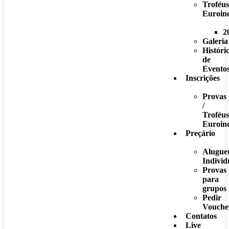
Troféus
Euroin
2
Galeria
Históri
de
Evento
Inscrições
Provas
/
Troféus
Euroin
Preçário
Alugue
Individ
Provas
para
grupos
Pedir
Vouche
Contatos
Live