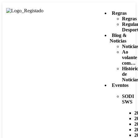
Regras
Regras
Regula
Desport
Blog &
Notícias
Notícia
Ao
volante
com…
Históri
de
Notícia
Eventos
SODI
SWS
2
2
2
2
2