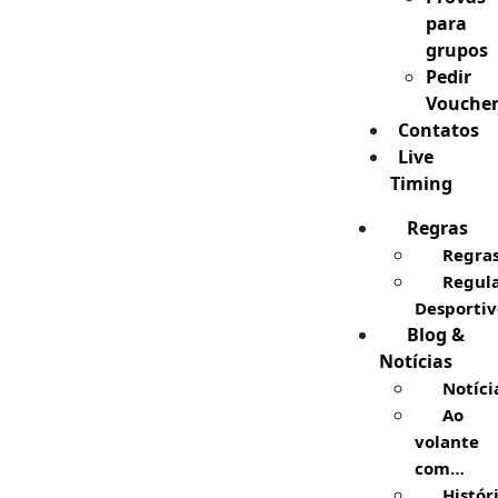
para
grupos
Pedir
Vouche
Contatos
Live
Timing
Regras
Regra
Regul
Desportiv
Blog &
Notícias
Notíci
Ao
volante
com…
Histór