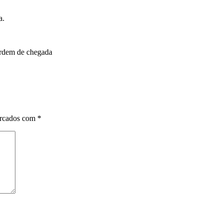
a.
 ordem de chegada
arcados com
*