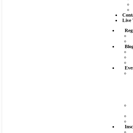
Cont
Live
Reg
Blo
Eve
Insc