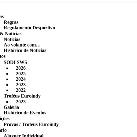
as
Regras
Regulamento Desportivo
& Notícias
Notícias
Ao volante com…
Histórico de Notícias
tos
SODI SWS
2026
2025
2024
2023
2022
Troféus Euroindy
2023
Galeria
Histórico de Eventos
ições
Provas / Troféus Euroindy
ário
Aluguer Individual