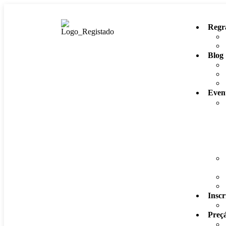
Regr
Blog 
Even
Inscr
Preç