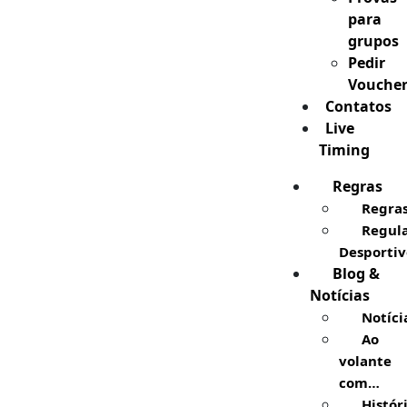
para
grupos
Pedir
Vouche
Contatos
Live
Timing
Regras
Regra
Regul
Desportiv
Blog &
Notícias
Notíci
Ao
volante
com…
Histór