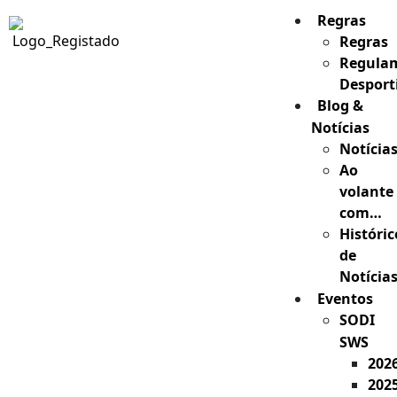
Regras
Regras
Regula
Desport
Blog &
Notícias
Notícia
Ao
volante
com…
Históric
de
Notícia
Eventos
SODI
SWS
202
202