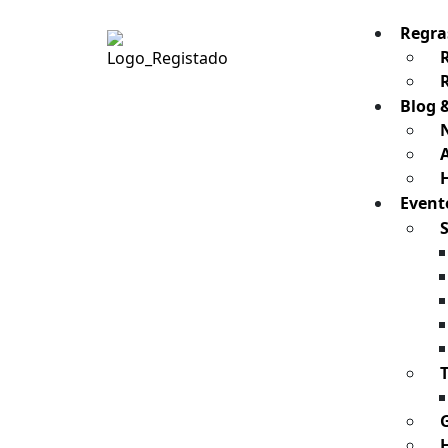
Regra
Blog 
H
Event