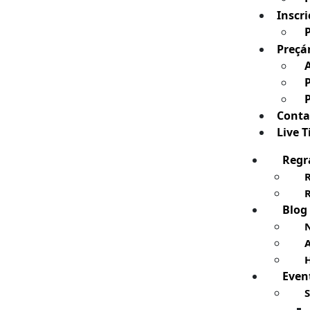
Inscri
Preçá
Conta
Live 
Regr
Blog
N
H
Even