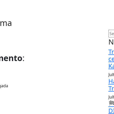
rma
N
T
amento
:
c
K
Ju
H
egada
T
Ju

D