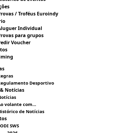
ções
Provas / Troféus Euroindy
rio
Aluguer Individual
Provas para grupos
Pedir Voucher
tos
Timing
as
Regras
Regulamento Desportivo
 & Notícias
otícias
Ao volante com…
istórico de Notícias
tos
SODI SWS
2026