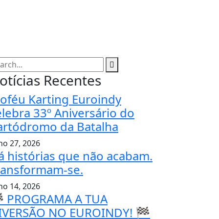
otícias Recentes
roféu Karting Euroindy
elebra 33º Aniversário do
artódromo da Batalha
lho 27, 2026
á histórias que não acabam.
ransformam-se.
lho 14, 2026
 PROGRAMA A TUA
IVERSÃO NO EUROINDY! 🏁