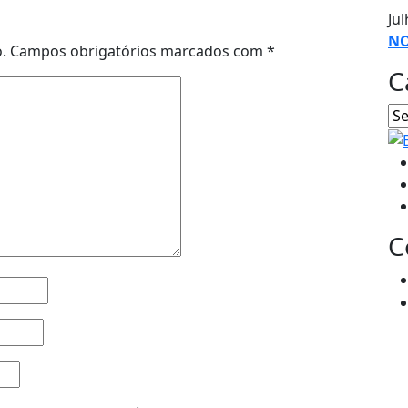
Jul
NO
.
Campos obrigatórios marcados com
*
C
C