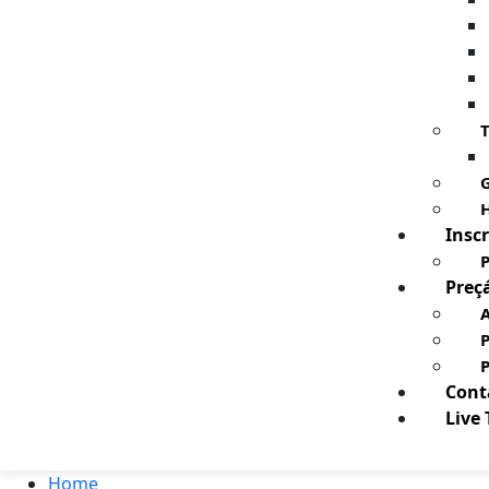
T
G
H
Inscr
P
Preç
A
Cont
Live
Home