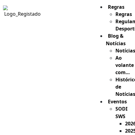
Regras
Regras
Regula
Desport
Blog &
Notícias
Notícia
Ao
volante
com…
Históric
de
Notícia
Eventos
SODI
SWS
202
202