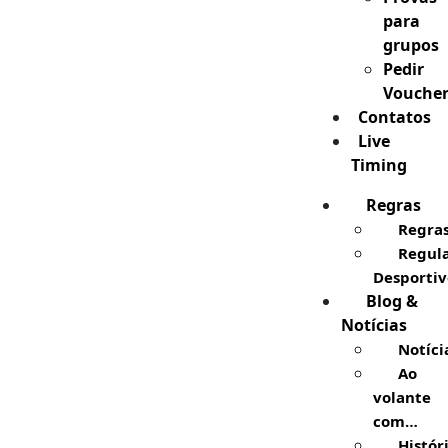
para
grupos
Pedir
Vouche
Contatos
Live
Timing
Regras
Regra
Regul
Desportiv
Blog &
Notícias
Notíci
Ao
volante
com…
Histór