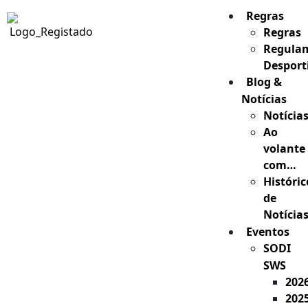
Regras
Regras
Regula
Desport
Blog &
Notícias
Notícia
Ao
volante
com…
Históric
de
Notícia
Eventos
SODI
SWS
202
202