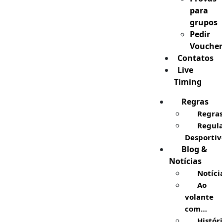
para
grupos
Pedir
Vouche
Contatos
Live
Timing
Regras
Regra
Regul
Desportiv
Blog &
Notícias
Notíci
Ao
volante
com…
Histór