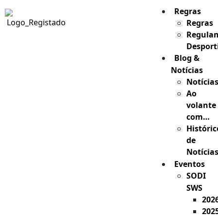
Regras
Regras
Regula
Desport
Blog &
Notícias
Notícia
Ao
volante
com…
Históric
de
Notícia
Eventos
SODI
SWS
202
202