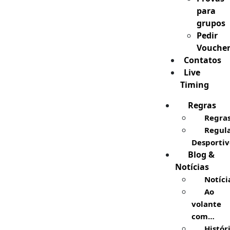
para
grupos
Pedir
Vouche
Contatos
Live
Timing
Regras
Regra
Regul
Desportiv
Blog &
Notícias
Notíci
Ao
volante
com…
Histór