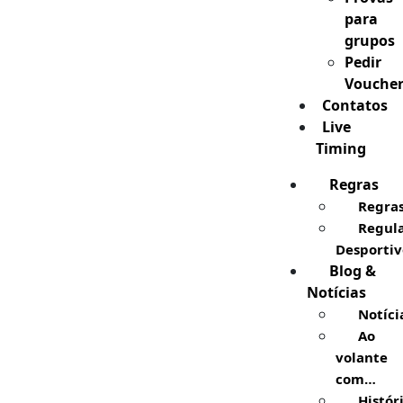
para
grupos
Pedir
Vouche
Contatos
Live
Timing
Regras
Regra
Regul
Desportiv
Blog &
Notícias
Notíci
Ao
volante
com…
Histór