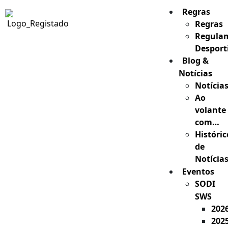
Regras
Regras
Regula
Desport
Blog &
Notícias
Notícia
Ao
volante
com…
Históric
de
Notícia
Eventos
SODI
SWS
202
202