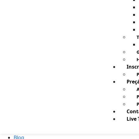
T
G
H
Inscr
P
Preç
A
Cont
Live
Blog