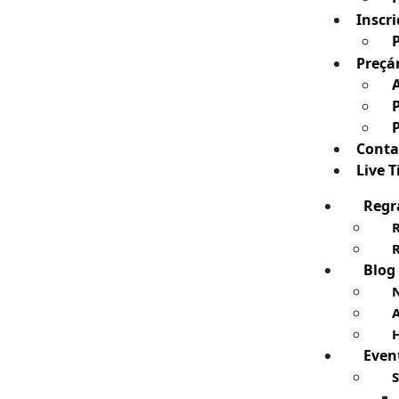
Inscri
Preçá
Conta
Live 
Regr
Blog
N
H
Even