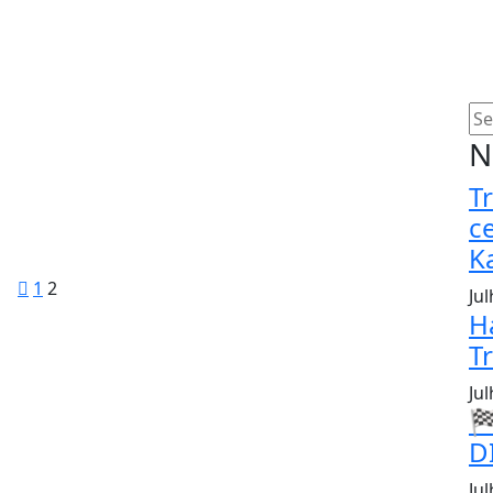
N
T
c
K
1
2
Ju
H
T
Ju

D
Jul