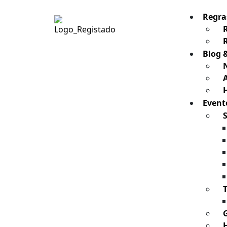
Regra
Blog 
H
Event