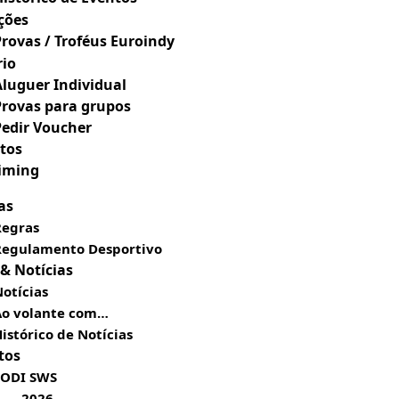
ções
Provas / Troféus Euroindy
rio
Aluguer Individual
Provas para grupos
Pedir Voucher
tos
Timing
as
Regras
Regulamento Desportivo
 & Notícias
otícias
Ao volante com…
istórico de Notícias
tos
SODI SWS
2026