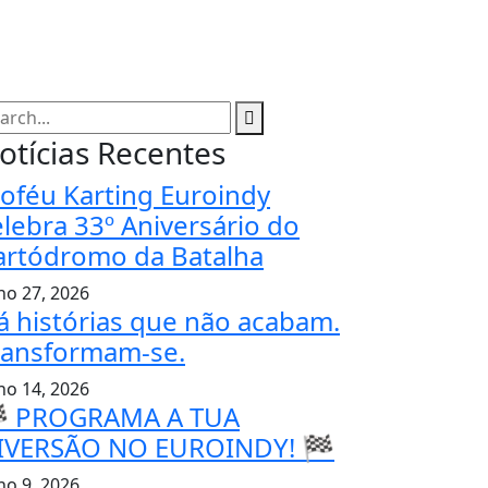
otícias Recentes
roféu Karting Euroindy
elebra 33º Aniversário do
artódromo da Batalha
lho 27, 2026
á histórias que não acabam.
ransformam-se.
lho 14, 2026
 PROGRAMA A TUA
IVERSÃO NO EUROINDY! 🏁
ho 9, 2026